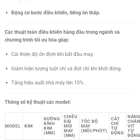
Động cơ bước điều khiển, tiếng ồn thấp.
Các thuật toán điều khiển hàng đầu trong ngành và
chương trình tối ưu hóa giúp:
Cải thiện độ ổn định khi bắt đầu may.
Giảm hiện tượng tuột chỉ và đứt chỉ khi khởi động.
Tăng hiệu suất nhà máy lên 10%.
Thông số kỹ thuật các model:
CHIỀU
NÂN
ĐƯỜNG
CẮT
DÀI
TỐC ĐỘ
CHÂ
KÍNH
CHỈ
MODEL
KIM
MŨI
MAY
VỊT
KIM
TỰ
MAY
(MŨI/PHÚT)
TỰ
(MM)
ĐỘNG
(MM)
ĐỘN