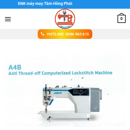
Chuyển
DV XNK máy may Tâm Hồng Phát
đến
nội
0
dung
HOTLINE: 0986 960 615