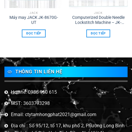
JACK
JACK
Máy may JACK JK-8670G-
Computerized Double Needle
UT
Lockstitch Machine – JK-
58450J
ĐỌC TIẾP
ĐỌC TIẾP
THÔNG TIN LIÊN HỆ
Hotline: 0986 960 615
MST: 3603793298
Email: ctytamhongphat2021@gmail.com
Địa chỉ : Số 95/12, tổ 17, khu phố 2, Phường Long Bình