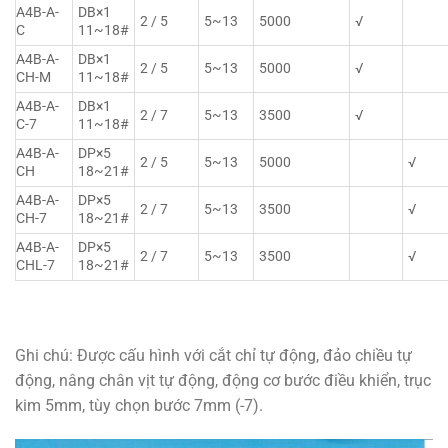
A4B-A-
DB×1
2 / 5
5~13
5000
√
C
11~18#
A4B-A-
DB×1
2 / 5
5~13
5000
√
CH-M
11~18#
A4B-A-
DB×1
2 / 7
5~13
3500
√
C-7
11~18#
A4B-A-
DP×5
2 / 5
5~13
5000
√
CH
18~21#
A4B-A-
DP×5
2 / 7
5~13
3500
√
CH-7
18~21#
A4B-A-
DP×5
2 / 7
5~13
3500
√
CHL-7
18~21#
Ghi chú: Được cấu hình với cắt chỉ tự động, đảo chiều tự
động, nâng chân vịt tự động, động cơ bước điều khiển, trục
kim 5mm, tùy chọn bước 7mm (-7).