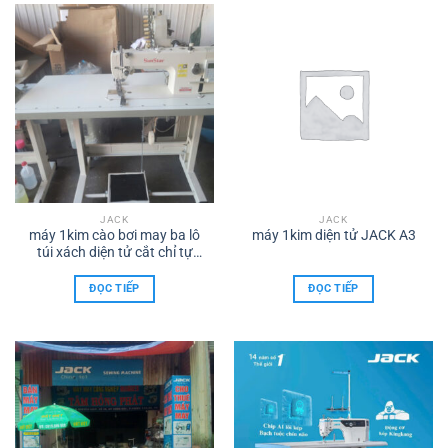
JACK
JACK
máy 1kim cào bơi may ba lô
máy 1kim diện tử JACK A3
túi xách diện tử cắt chỉ tự
dộng
ĐỌC TIẾP
ĐỌC TIẾP