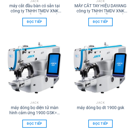
JACK
JACK
máy cắt đầu bàn có sẵn tại
MÁY CẮT TAY HIỆU DAYANG
công ty TNHH TMDV XNK
công ty TNHH TMDV XNK
Máy may TÂM HỒNG PHÁT
máy may TÂM HỒNG PHÁT
BIÊN HOÀ
ĐỌC TIẾP
ĐỌC TIẾP
JACK
JACK
máy dóng bọ diện tử màn
máy dóng bọ dt 1900 gsk
hình cảm ứng 1900 GSK=D
thế hệ mới
ĐỌC TIẾP
ĐỌC TIẾP