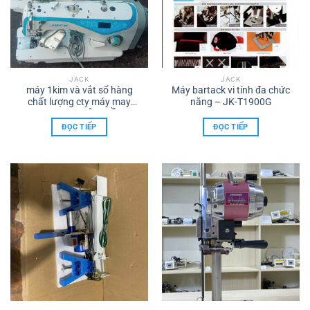
JACK
JACK
máy 1kim và vắt sổ hàng
Máy bartack vi tính đa chức
chất lượng cty máy may
năng – JK-T1900G
công nghiệp TÂM HỒNG
PHÁT Chuyên cho thue máy
ĐỌC TIẾP
ĐỌC TIẾP
may công nghiệp