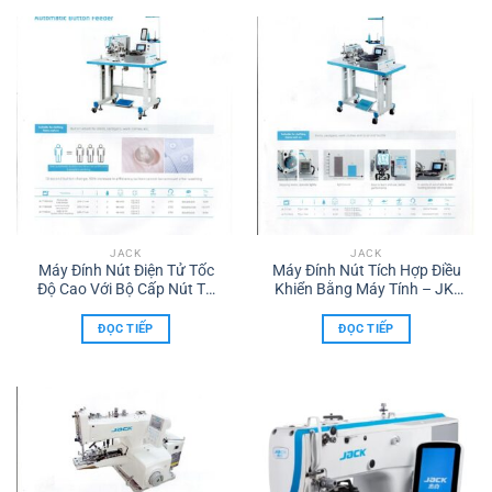
JACK
JACK
Máy Đính Nút Điện Tử Tốc
Máy Đính Nút Tích Hợp Điều
Độ Cao Với Bộ Cấp Nút Tự
Khiển Bằng Máy Tính – JK-
Động – JK-T1903GR-DII
T373GR
ĐỌC TIẾP
ĐỌC TIẾP