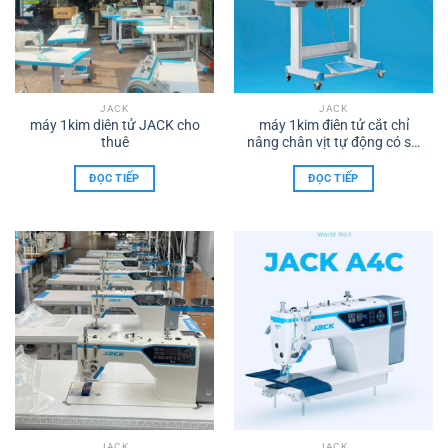
JACK
JACK
máy 1kim diên tử JACK cho
máy 1kim điên tử cắt chỉ
thuê
nâng chân vịt tự động có sử
dụng chíp AI công ty TNHH
TMDV XNK Máy may TÂM
ĐỌC TIẾP
ĐỌC TIẾP
HỒNG PHÁT biên hoà ĐT.
0986.960.615
JACK
JACK