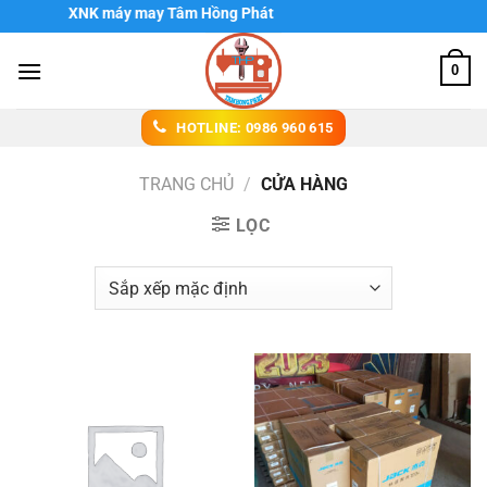
Chuyển
áy may Tâm Hồng Phát
đến
nội
0
dung
HOTLINE: 0986 960 615
TRANG CHỦ
/
CỬA HÀNG
LỌC