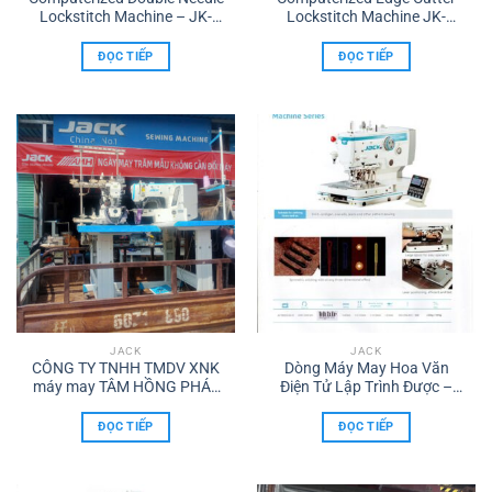
Lockstitch Machine – JK-
Lockstitch Machine JK-
58450J
5559F-W
ĐỌC TIẾP
ĐỌC TIẾP
JACK
JACK
CÔNG TY TNHH TMDV XNK
Dòng Máy May Hoa Văn
máy may TÂM HỒNG PHÁT
Điện Tử Lập Trình Được –
DT 0986960615
JK-T9820G
ĐỌC TIẾP
ĐỌC TIẾP