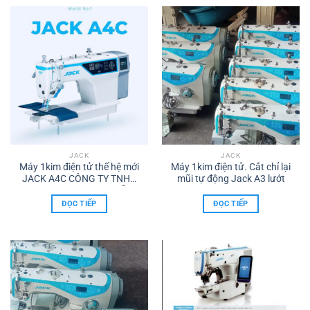
ĐT.0986.960.615
JACK
JACK
Máy 1kim điện tử thế hệ mới
Máy 1kim điện tử. Cắt chỉ lại
JACK A4C CÔNG TY TNHH
mũi tự động Jack A3 lướt
TMDV XNK máy may TÂM
HỒNG PHÁT đại lý uỷ quyền
ĐỌC TIẾP
ĐỌC TIẾP
thương hiệu JACK TẠI ĐỒNG
NAI