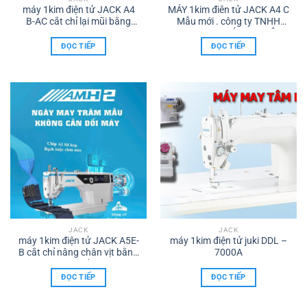
máy 1kim điện tử JACK A4
MÁY 1kim điên tử JACK A4 C
B-AC cắt chỉ lại mũi bằng
Mẫu mới . công ty TNHH
moto bước . công ty máy
TMDV XNK MÁY MAY TÂM
may TÂM HỒNG PHÁT Biên
HỒNG PHÁT biên hoà đt
ĐỌC TIẾP
ĐỌC TIẾP
hoà ĐT .0986960615
.0986.960. 615
JACK
JACK
máy 1kim điện tử JACK A5E-
máy 1kim điện tử juki DDL –
B cắt chỉ nâng chân vịt bằng
7000A
mottor bước xử lý chíp AI
Cung cấp công ty TNHH
ĐỌC TIẾP
ĐỌC TIẾP
TMDV XNK Máy may TÂM
HỒNG PHÁT