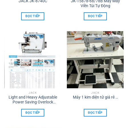
JACK JK-8740C
JK-T5878-68/78B Máy May
Viền Túi Tự Động
ĐỌC TIẾP
ĐỌC TIẾP
JACK
JACK
Light and Heavy Adjustable
Máy 1 kim diện tử giá rẻ …
Power Saving Overlock
Machine – Jack E4S
ĐỌC TIẾP
ĐỌC TIẾP