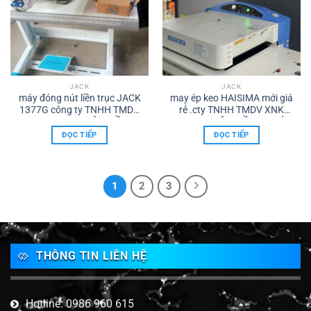
JACK
JACK
máy đóng nút liền trục JACK
may ép keo HAISIMA mới giá
1377G công ty TNHH TMDV
rẻ .cty TNHH TMDV XNK
XNK Máy may TÂM HỒNG
máy may TÂM HỒNG PHÁT
PHÁT dại lý uỷ quyền thuong
ĐỌC TIẾP
ĐỌC TIẾP
hiệu JACK tai đồng nai
1
2
3
THÔNG TIN LIÊN HỆ
Hotline: 0986 960 615