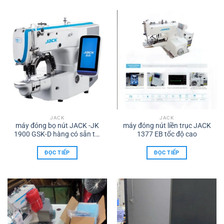
JACK
JACK
máy đóng bọ nút JACK -JK
máy đóng nút liền trục JACK
1900 GSK-D hàng có sẵn tại
1377 EB tốc độ cao
công ty TNHH TMDV XNK
máy may TÂM HỐNG PHÁT
ĐỌC TIẾP
ĐỌC TIẾP
ĐẠI LÝ uỷ quyền thương hiệu
JACK tại biên hoà đt
0986960615