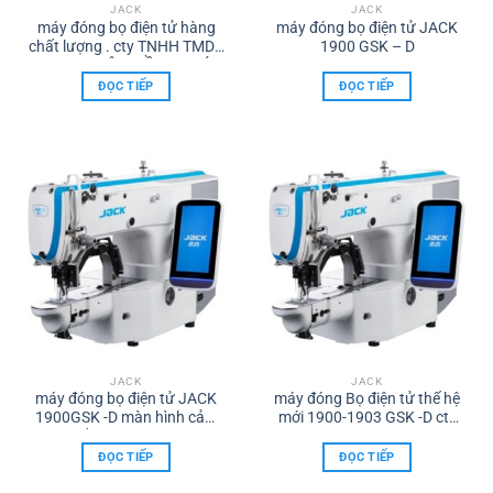
JACK
JACK
máy đóng bọ điện tử hàng
máy đóng bọ điện tử JACK
chất lượng . cty TNHH TMDV
1900 GSK – D
Máy may TÂM HỒNG PHÁT
ĐỌC TIẾP
ĐỌC TIẾP
JACK
JACK
máy đóng bọ điện tử JACK
máy đóng Bọ điện tử thế hệ
1900GSK -D màn hình cảm
mới 1900-1903 GSK -D cty
ứng chất lượng cao Công ty
TNHH TMDV XNK Máy may
TNHH TMDV XNK Mây may
TÂM HỒNG PHÁT
ĐỌC TIẾP
ĐỌC TIẾP
TÂM HỒNG PHÁT