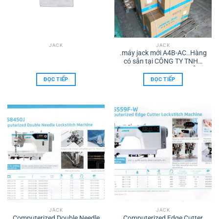
JACK
JACK
.máy jack mới A4B-AC..Hàng
có sẵn tại CÔNG TY TNHH
TMDV XNK Máy may TÂM
HỒNG PHÁT biên hoà
ĐỌC TIẾP
ĐỌC TIẾP
JACK
JACK
Computerized Double Needle
Computerized Edge Cutter