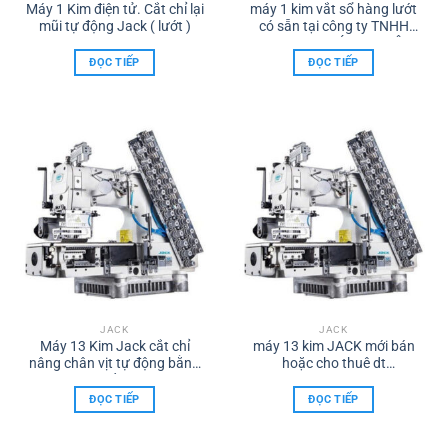
Máy 1 Kim điện tử. Cắt chỉ lại
máy 1 kim vắt sổ hàng lướt
mũi tự động Jack ( lướt )
có sẵn tại công ty TNHH
TMDV XNK MÁY MAY TÂM
HỒNG PHÁT
ĐỌC TIẾP
ĐỌC TIẾP
ĐT.0986.960.615
JACK
JACK
Máy 13 Kim Jack cắt chỉ
máy 13 kim JACK mới bán
nâng chân vịt tự động bằng
hoặc cho thuê dt
hơi ( thế hệ mới)
0986960615
ĐỌC TIẾP
ĐỌC TIẾP