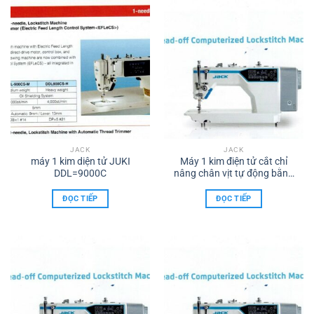
JACK
JACK
máy 1 kim diện tử JUKI
Máy 1 kim điện tử cắt chỉ
DDL=9000C
nâng chân vịt tự động bằng
moto bước JACK A4 B -AC
cty TNHH TMDV XNK Máy
ĐỌC TIẾP
ĐỌC TIẾP
may TÂM HỒNG PHÁT