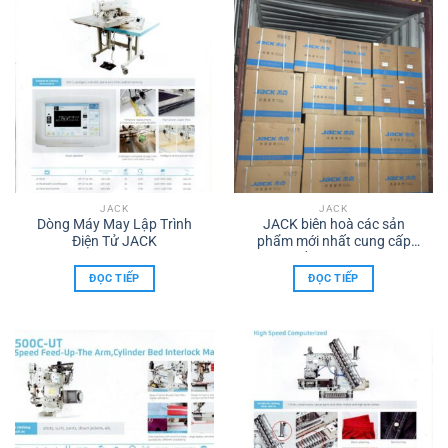
JACK
JACK
Dòng Máy May Lập Trình
JACK biên hoà các sản
Điện Tử JACK
phẩm mới nhất cung cấp
phân phối do công ty TNHH
TMDV XNK MÁY MAY TÂM
ĐỌC TIẾP
ĐỌC TIẾP
HỒNG PHÁT ĐT..
0986.960.615