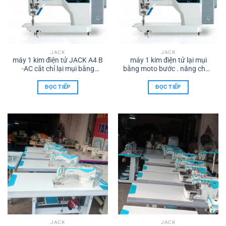
JACK
JACK
máy 1 kim điện tử JACK A4 B
máy 1 kim điện tử lại mụi
-AC cắt chỉ lại mụi bằng
bằng moto bước . nâng chân
moto bước
vịt tự động jack A4B-AC
ĐỌC TIẾP
ĐỌC TIẾP
JACK
JACK