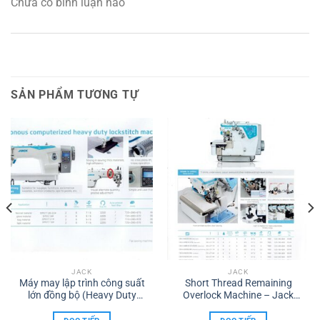
Chưa có bình luận nào
SẢN PHẨM TƯƠNG TỰ
JACK
JACK
Máy may lập trình công suất
Short Thread Remaining
lớn đồng bộ (Heavy Duty
Overlock Machine – Jack
Lockstitch)- Jack H5-A
C5S