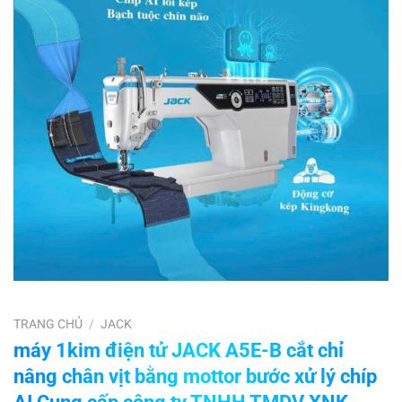
TRANG CHỦ
/
JACK
máy 1kim điện tử JACK A5E-B cắt chỉ
nâng chân vịt bằng mottor bước xử lý chíp
AI Cung cấp công ty TNHH TMDV XNK