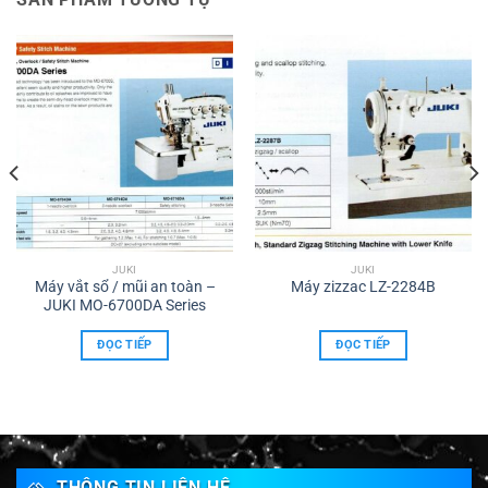
JUKI
JUKI
Máy vắt sổ / mũi an toàn –
Máy zizzac LZ-2284B
JUKI MO-6700DA Series
ĐỌC TIẾP
ĐỌC TIẾP
THÔNG TIN LIÊN HỆ