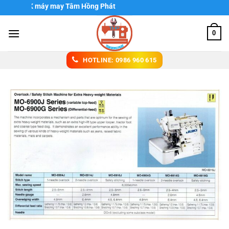
Chuyển
 XNK máy may Tâm Hồng Phát
đến
nội
0
dung
HOTLINE: 0986 960 615