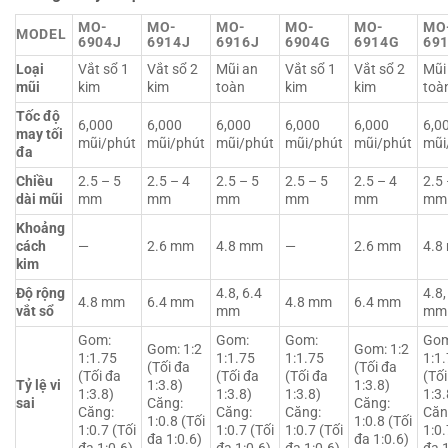
MO-
MO-
MO-
MO-
MO-
MO
MODEL
6904J
6914J
6916J
6904G
6914G
69
Loại
Vắt sổ 1
Vắt sổ 2
Mũi an
Vắt sổ 1
Vắt sổ 2
Mũi
mũi
kim
kim
toàn
kim
kim
toà
Tốc độ
6,000
6,000
6,000
6,000
6,000
6,0
may tối
mũi/phút
mũi/phút
mũi/phút
mũi/phút
mũi/phút
mũi
đa
Chiều
2.5 – 5
2.5 – 4
2.5 – 5
2.5 – 5
2.5 – 4
2.5 
dài mũi
mm
mm
mm
mm
mm
mm
Khoảng
cách
—
2.6 mm
4.8 mm
—
2.6 mm
4.8
kim
Độ rộng
4.8, 6.4
4.8,
4.8 mm
6.4 mm
4.8 mm
6.4 mm
vắt sổ
mm
mm
Gom:
Gom:
Gom:
Gom
Gom: 1:2
Gom: 1:2
1:1.75
1:1.75
1:1.75
1:1
(Tối đa
(Tối đa
(Tối đa
(Tối đa
(Tối đa
(Tối
Tỷ lệ vi
1:3.8)
1:3.8)
1:3.8)
1:3.8)
1:3.8)
1:3.
sai
Căng:
Căng:
Căng:
Căng:
Căng:
Căn
1:0.8 (Tối
1:0.8 (Tối
1:0.7 (Tối
1:0.7 (Tối
1:0.7 (Tối
1:0.
đa 1:0.6)
đa 1:0.6)