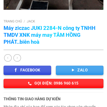
TRANG CHỦ
/
JACK
Máy ziczac JUKI 2284-N công ty TNHH
TMDV XNK máy may TÂM HỒNG
PHÁT..biên hoà
FACEBOOK
ZALO
GỌI ĐIỆN: 0986 960 615
THÔNG TIN GIAO HÀNG DỰ KIẾN
Nhập địa chỉ của bạn để xem các tùy chọn vận chuyển. -