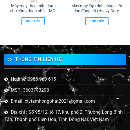
JACK
JACK
Máy may theo mẫu dành
Máy may lập trình công suất
cho công đoạn nhỏ – MG-
lớn đồng bộ (Heavy Duty
80AP
Lockstitch)- Jack H5-A
ĐỌC TIẾP
ĐỌC TIẾP
THÔNG TIN LIÊN HỆ
Hotline: 0986 960 615
MST: 3603793298
Email: ctytamhongphat2021@gmail.com
Địa chỉ : Số 95/12, tổ 17, khu phố 2, Phường Long Bình
Tân, Thành phố Biên Hoà, Tỉnh Đồng Nai, Việt Nam