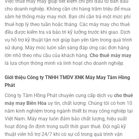
Việc thuê máy may giúp tiết kiệm chi phí đầu tư ban đầu
cho doanh nghiệp.
Không cần chi hàng trăm triệu để mua
sắm hệ thống máy may mới.
Bạn chỉ cần trả một mức phí
thuê hợp lý theo tuần hoặc tháng.
Các máy may cho thuê
đều được kiểm tra và bảo trì kỹ lưỡng trước khi giao.
Dịch
vụ hỗ trợ kỹ thuật tận nơi giúp bạn yên tâm trong quá trình
sử dụng.
Máy móc luôn sẵn sàng đáp ứng các đơn hàng
lớn nhỏ theo nhu cầu của khách hàng.
Cho thuê máy may
là lựa chọn thông minh và linh hoạt cho doanh nghiệp.
Giới thiệu Công ty TNHH TMDV XNK Máy May Tâm Hồng
Phát
Công ty Tâm Hồng Phát chuyên cung cấp dịch vụ
cho thuê
máy may Biên Hòa
uy tín, chất lượng.
Chúng tôi có hơn 10
năm kinh nghiệm trong ngành thiết bị may công nghiệp tại
Việt Nam.
Máy may luôn đảm bảo chất lượng, hiệu suất
hoạt động ổn định trong suốt thời gian thuê.
Đội ngũ kỹ
thuật viên hỗ trợ 24/7 khi có sự cố trong quá trình vận