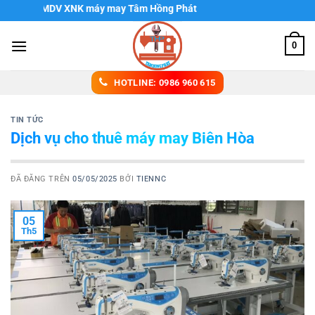
Chuyển
NHH TMDV XNK máy may Tâm Hồng Phát
đến
nội
0
dung
HOTLINE: 0986 960 615
TIN TỨC
Dịch vụ cho thuê máy may Biên Hòa
ĐÃ ĐĂNG TRÊN
05/05/2025
BỞI
TIENNC
05
Th5