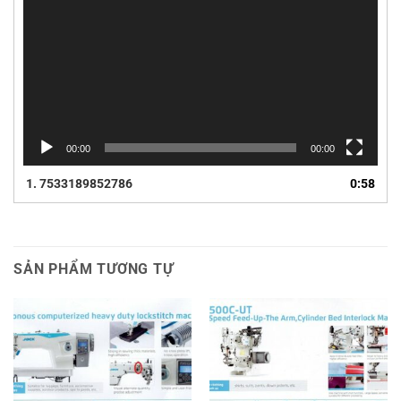
00:00
00:00
1.
7533189852786
0:58
SẢN PHẨM TƯƠNG TỰ