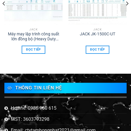
JACK
JACK
Máy may lập trình công suất
JACK JK-1500C-UT
lớn đồng bộ (Heavy Duty
Lockstitch)- Jack H5-A
ĐỌC TIẾP
ĐỌC TIẾP
THÔNG TIN LIÊN HỆ
Hotline: 0986 960 615
MST: 3603793298
Email: ctytamhongphat2021@gmail.com