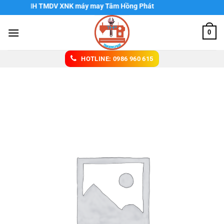
Chuyển
 ty TNHH TMDV XNK máy may Tâm Hồng Phát
đến
nội
0
dung
HOTLINE: 0986 960 615