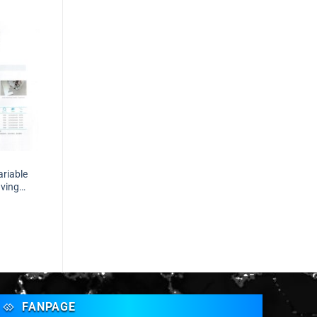
ariable
aving
ack JK-
FANPAGE