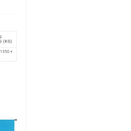
G
 (KG)
 1350 ×