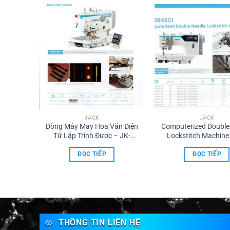
JACK
JACK
ính Tốc
Dòng Máy May Hoa Văn Điện
Computerized Double
90G
Tử Lập Trình Được – JK-
Lockstitch Machine
T9820G
58450J
ĐỌC TIẾP
ĐỌC TIẾP
THÔNG TIN LIÊN HỆ