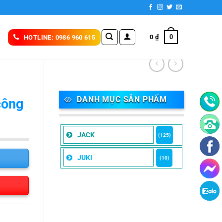
0
0
₫
HOTLINE: 0986 960 615
DANH MỤC SẢN PHẨM
công
JACK
(125)
JUKI
(10)