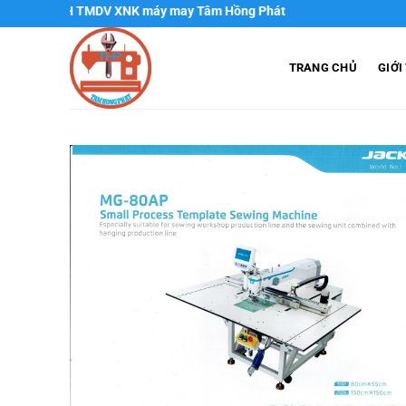
Chuyển
 TMDV XNK máy may Tâm Hồng Phát
đến
nội
TRANG CHỦ
GIỚI
dung