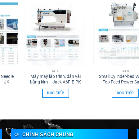
JACK
JACK
 Needle
Máy may lập trình, dẫn vải
Small Cylinder-bed V
 – JK-
bằng kim – Jack A6F-E-PK
Top Feed Power S
Overlock Machine – J
797TDI
ĐỌC TIẾP
ĐỌC TIẾP
CHÍNH SÁCH CHUNG