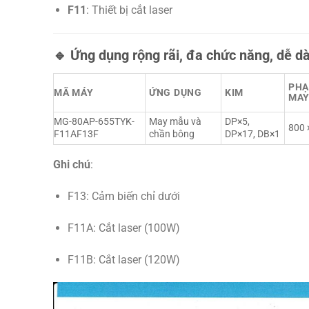
F11
: Thiết bị cắt laser
🔹
Ứng dụng rộng rãi, đa chức năng, dễ dà
PHẠ
MÃ MÁY
ỨNG DỤNG
KIM
MAY
MG-80AP-655TYK-
May mẫu và
DP×5,
800 
F11AF13F
chần bông
DP×17, DB×1
Ghi chú
:
F13: Cảm biến chỉ dưới
F11A: Cắt laser (100W)
F11B: Cắt laser (120W)