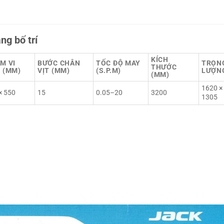
ng bố trí
KÍCH
M VI
BƯỚC CHÂN
TỐC ĐỘ MAY
TRỌN
THƯỚC
 (MM)
VỊT (MM)
(S.P.M)
LƯỢNG
(MM)
1620 ×
× 550
15
0.05–20
3200
1305