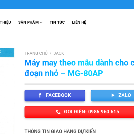
 THIỆU
SẢN PHẨM
TIN TỨC
LIÊN HỆ
TRANG CHỦ
/
JACK
Máy may theo mẫu dành cho 
đoạn nhỏ – MG-80AP
FACEBOOK
ZALO
GỌI ĐIỆN: 0986 960 615
THÔNG TIN GIAO HÀNG DỰ KIẾN