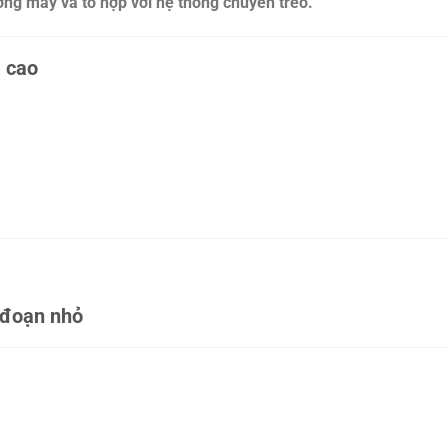
ởng may và tổ hợp với hệ thống chuyền treo.
ả cao
 đoạn nhỏ