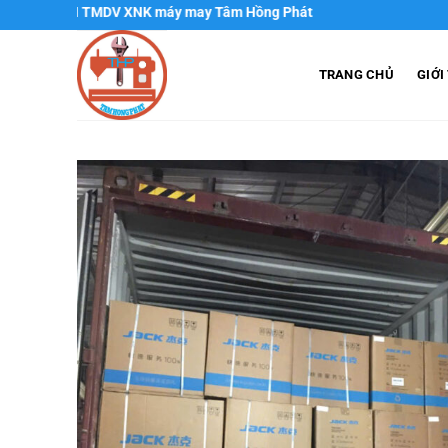
Chuyển
TNHH TMDV XNK máy may Tâm Hồng Phát
đến
nội
TRANG CHỦ
GIỚI
dung