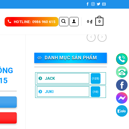
0
0
₫
HOTLINE: 0986 960 615
DANH MỤC SẢN PHẨM
ÔNG
15
JACK
(125)
JUKI
(10)