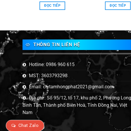
ĐỌC TIẾP
ĐỌC TIẾP
THÔNG TIN LIÊN HỆ
Hotline: 0986 960 615
MST: 3603793298
Email: ctytamhongphat2021@gmail.com
Địa chỉ : Số 95/12, tổ 17, khu phố 2, Phường Lon
Bình Tân, Thành phố Biên Hoà, Tỉnh Đồng Nai, Việt
Nam
Chat Zalo