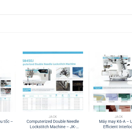
JACK
JACK
êu tốc –
Computerized Double Needle
Máy may K6-A – U
Lockstitch Machine – JK-
Efficient Interlo