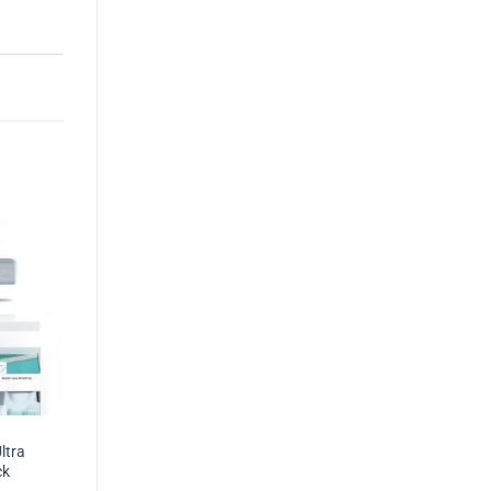
ltra
ck