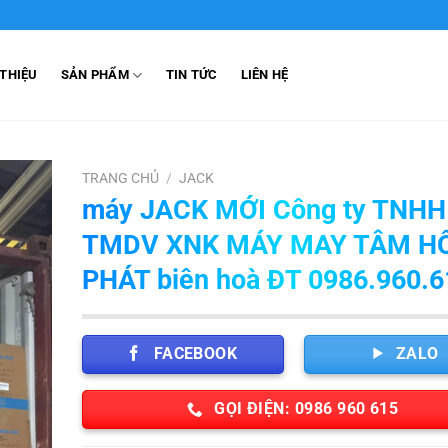
 THIỆU
SẢN PHẨM
TIN TỨC
LIÊN HỆ
TRANG CHỦ
/
JACK
máy JACK MỚI Công ty TNHH
TMDV XNK MÁY MAY TÂM H
PHÁT biên hoà ĐT 0986.960.6
FACEBOOK
ZALO
GỌI ĐIỆN: 0986 960 615