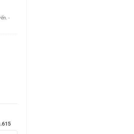
ển. -
.615