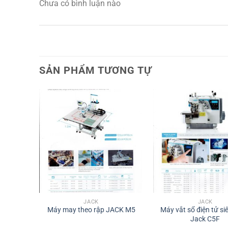
Chưa có bình luận nào
SẢN PHẨM TƯƠNG TỰ
JACK
JACK
– JACK
Máy may theo rập JACK M5
Máy vắt sổ điện tử si
Jack C5F