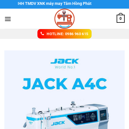
Chuyển
 ty TNHH TMDV XNK máy may Tâm Hồng Phát
đến
nội
0
dung
HOTLINE: 0986 960 615