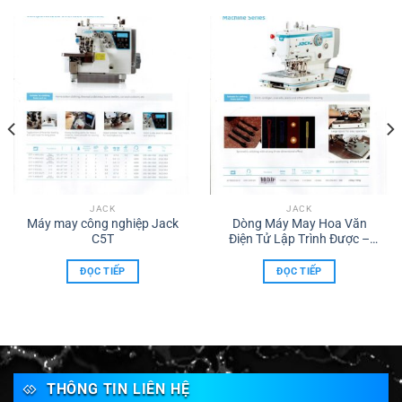
JACK
JACK
Máy may công nghiệp Jack
Dòng Máy May Hoa Văn
C5T
Điện Tử Lập Trình Được –
JK-T9820G
ĐỌC TIẾP
ĐỌC TIẾP
THÔNG TIN LIÊN HỆ