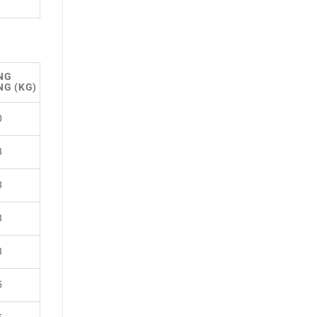
NG
G (KG)
0
8
8
8
8
5