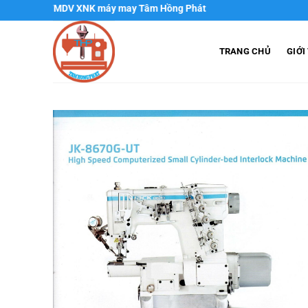
Chuyển
V XNK máy may Tâm Hồng Phát
đến
nội
TRANG CHỦ
GIỚI
dung