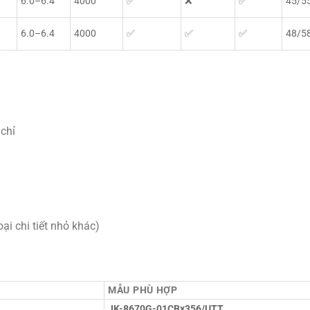
6.0–6.4
4000
✅
❌
✅
45/5
6.0–6.4
4000
✅
✅
✅
48/5
 chỉ
ại chi tiết nhỏ khác)
MẪU PHÙ HỢP
JK-8670G-01CBx356/UTT