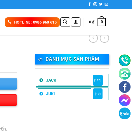
0
0
₫
HOTLINE: 0986 960 615
DANH MỤC SẢN PHẨM
JACK
(125)
JUKI
(10)
ển. -