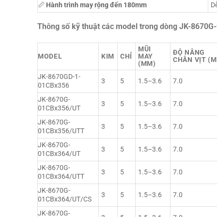
📏
Hành trình may rộng đến 180mm
Dễ
Thông số kỹ thuật các model trong dòng JK-8670G
MŨI
ĐỘ NÂNG
MODEL
KIM
CHỈ
MAY
CHÂN VỊT (
(MM)
JK-8670GD-1-
3
5
1.5–3.6
7.0
01CBx356
JK-8670G-
3
5
1.5–3.6
7.0
01CBx356/UT
JK-8670G-
3
5
1.5–3.6
7.0
01CBx356/UTT
JK-8670G-
3
5
1.5–3.6
7.0
01CBx364/UT
JK-8670G-
3
5
1.5–3.6
7.0
01CBx364/UTT
JK-8670G-
3
5
1.5–3.6
7.0
01CBx364/UT/CS
JK-8670G-