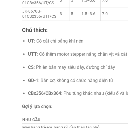
3
5
1.5–3.6
7.0
01CBx356/UT/CS
JK-8670G-
3
5
1.5–3.6
7.0
01CBx356/UTT/CS
Chú thích:
UT
: Có cắt chỉ bằng khí nén
UTT
: Có thêm motor stepper nâng chân vịt và cắt
CS
: Phiên bản may siêu dày, đường chỉ dày
GD-1
: Bản cơ, không có chức năng điện tử
CBx356/CBx364
: Phụ tùng khác nhau (kiểu ổ và lo
Gợi ý lựa chọn:
NHU CẦU
May hàng trẻ em, hàng kỹ, cần thao tác nhỏ