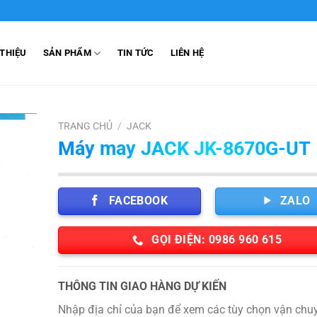
 THIỆU
SẢN PHẨM
TIN TỨC
LIÊN HỆ
TRANG CHỦ
/
JACK
Máy may JACK JK-8670G-UT
FACEBOOK
ZALO
GỌI ĐIỆN: 0986 960 615
THÔNG TIN GIAO HÀNG DỰ KIẾN
Nhập địa chỉ của bạn để xem các tùy chọn vận chuy