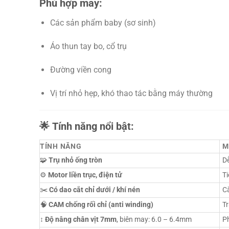
Phù hợp may:
Các sản phẩm baby (sơ sinh)
Áo thun tay bo, cổ trụ
Đường viền cong
Vị trí nhỏ hẹp, khó thao tác bằng máy thường
🌟
Tính năng nổi bật:
TÍNH NĂNG
M
🧩
Trụ nhỏ ống tròn
Dễ
⚙️
Motor liền trục, điện tử
Ti
✂️
Có dao cắt chỉ dưới / khí nén
Cắ
🧠
CAM chống rối chỉ (anti winding)
Tr
↕️
Độ nâng chân vịt 7mm
, biên may: 6.0 – 6.4mm
Ph