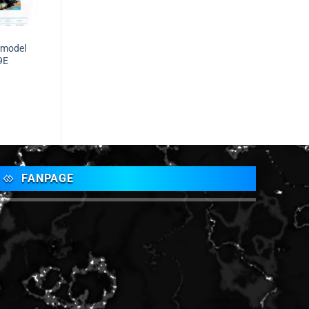
 model
9E
FANPAGE