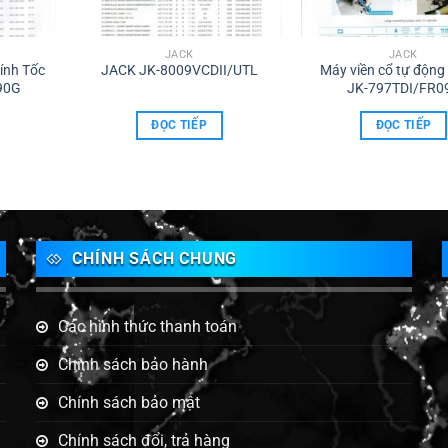
JACK
JACK
ính Tốc
JACK JK-8009VCDII/UTL
Máy viền cổ tự động
90G
JK-797TDI/FR0
ĐỌC TIẾP
ĐỌC TIẾP
CHÍNH SÁCH CHUNG
Các hình thức thanh toán
Chính sách bảo hành
Chính sách bảo mật
g
Chính sách đổi, trả hàng