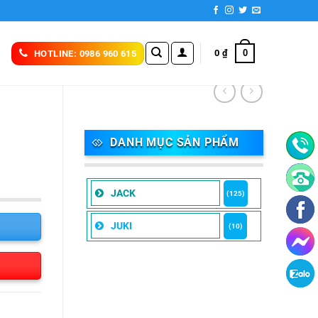
0
0
₫
HOTLINE: 0986 960 615
DANH MỤC SẢN PHẨM
JACK
(125)
JUKI
(10)