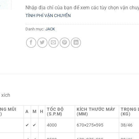
Nhập địa chỉ của bạn để xem các tùy chọn vận chuy
TÍNH PHÍ VẬN CHUYỂN
Danh mục:
JACK
 xích
NG MŨI
TỐC ĐỘ
KÍCH THƯỚC MÁY
TRỌNG 
A
M
H
)
(S.P.M)
(MM)
(KG)
✔
✔
4000
670×275×595
38/46