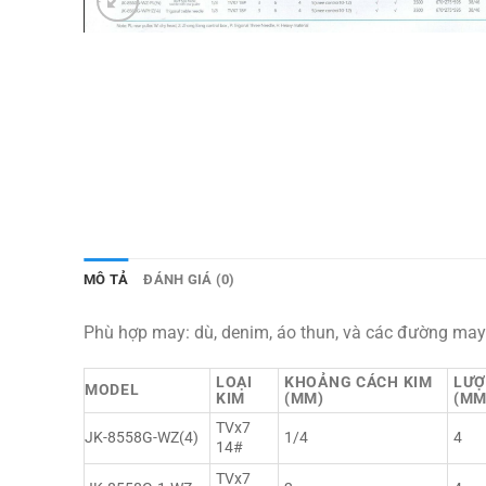
MÔ TẢ
ĐÁNH GIÁ (0)
Phù hợp may: dù, denim, áo thun, và các đường may
LOẠI
KHOẢNG CÁCH KIM
LƯỢ
MODEL
KIM
(MM)
(MM
TVx7
JK-8558G-WZ(4)
1/4
4
14#
TVx7