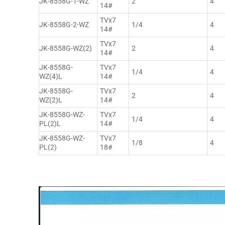
JK-8558G-1-WZ
2
4
14#
TVx7
JK-8558G-2-WZ
1/4
4
14#
TVx7
JK-8558G-WZ(2)
2
4
14#
JK-8558G-
TVx7
1/4
4
WZ(4)L
14#
JK-8558G-
TVx7
2
4
WZ(2)L
14#
JK-8558G-WZ-
TVx7
1/4
4
PL(2)L
14#
JK-8558G-WZ-
TVx7
1/8
4
PL(2)
18#