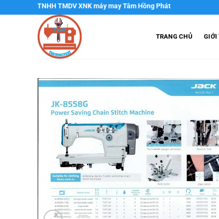
Chuyển
ty TNHH TMDV XNK máy may Tâm Hồng Phát
đến
nội
TRANG CHỦ
GIỚI
dung