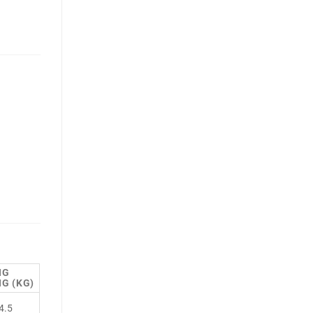
NG
G (KG)
4.5