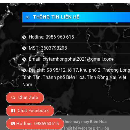
THÔNG TIN LIÊN HỆ
Hotline: 0986 960 615
MST: 3603793298
Email: ctytamhongphat2021@gmail.com
Địa chỉ : Số 95/12, tổ 17, khu phố 2, Phường Lon
Bình Tân, Thành phố Biên Hoà, Tỉnh Đồng Nai, Việt
Nam
Chat Zalo
Chat Facebook
Copyright 2026 ©
Cho thuê máy may Biên Hòa
Hotline: 0986960615
Tư vấn và thiết kế web
Thiết kế website Biên Hòa