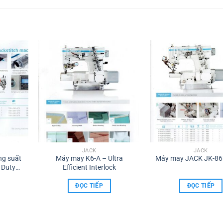
JACK
JACK
ng suất
Máy may K6-A – Ultra
Máy may JACK JK-8
 Duty
Efficient Interlock
 H5-A
ĐỌC TIẾP
ĐỌC TIẾP