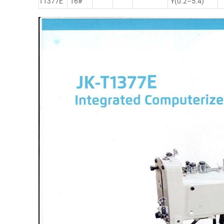
T1377E
16#
Y(0.2–5.4)