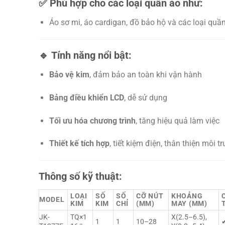
✅
Phù hợp cho các loại quần áo như:
Áo sơ mi, áo cardigan, đồ bảo hộ và các loại quầ
🔹
Tính năng nổi bật:
Bảo vệ kim
, đảm bảo an toàn khi vận hành
Bảng điều khiển LCD
, dễ sử dụng
Tối ưu hóa chương trình
, tăng hiệu quả làm việc
Thiết kế tích hợp
, tiết kiệm điện, thân thiện môi t
Thông số kỹ thuật:
LOẠI
SỐ
SỐ
CỠ NÚT
KHOẢNG
MODEL
KIM
KIM
CHỈ
(MM)
MAY (MM)
JK-
TQ×1
X(2.5–6.5),
1
1
10–28