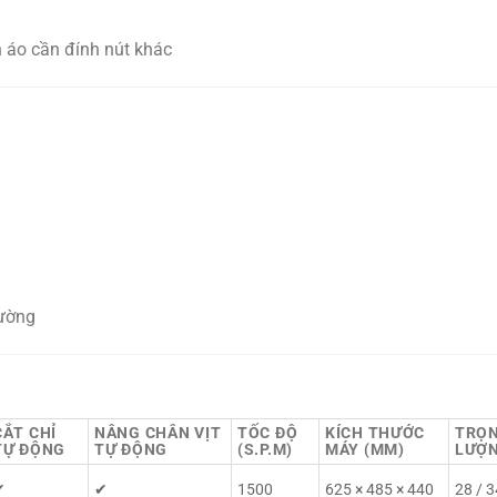
n áo cần đính nút khác
rường
CẮT CHỈ
NÂNG CHÂN VỊT
TỐC ĐỘ
KÍCH THƯỚC
TRỌ
TỰ ĐỘNG
TỰ ĐỘNG
(S.P.M)
MÁY (MM)
LƯỢN
✔
✔
1500
625 × 485 × 440
28 / 3