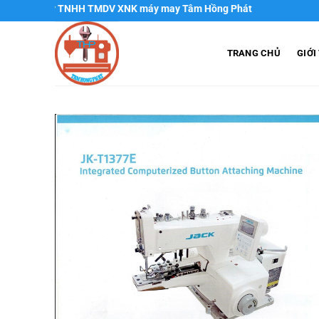
Chuyển
y TNHH TMDV XNK máy may Tâm Hồng Phát
đến
nội
TRANG CHỦ
GIỚI
dung