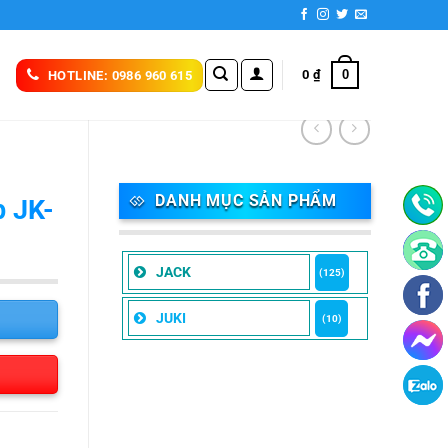
0
0
₫
HOTLINE: 0986 960 615
DANH MỤC SẢN PHẨM
p JK-
JACK
(125)
JUKI
(10)