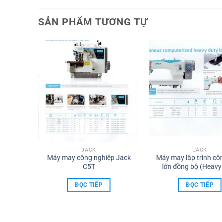
SẢN PHẨM TƯƠNG TỰ
JACK
JACK
ính Tốc
Máy may công nghiệp Jack
Máy may lập trình cô
90G
C5T
lớn đồng bộ (Heavy
Lockstitch)- Jack
ĐỌC TIẾP
ĐỌC TIẾP