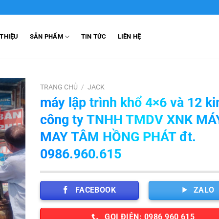
 THIỆU
SẢN PHẨM
TIN TỨC
LIÊN HỆ
TRANG CHỦ
/
JACK
máy lập trình khổ 4×6 và 12 k
công ty TNHH TMDV XNK MÁ
MAY TÂM HỒNG PHÁT đt.
0986.960.615
FACEBOOK
ZALO
GỌI ĐIỆN: 0986 960 615