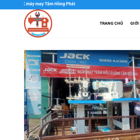
Chuyển
 XNK máy may Tâm Hồng Phát
đến
nội
TRANG CHỦ
GIỚI
dung