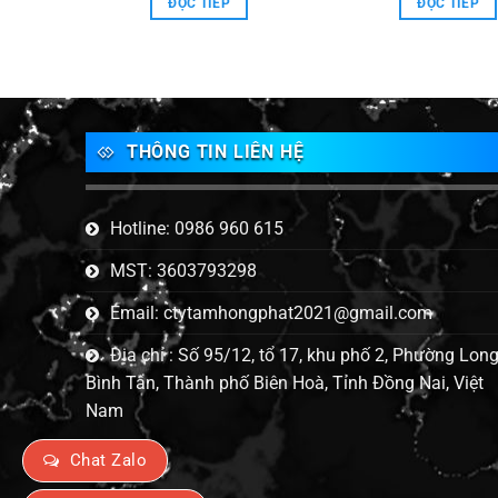
ĐỌC TIẾP
ĐỌC TIẾP
THÔNG TIN LIÊN HỆ
Hotline: 0986 960 615
MST: 3603793298
Email: ctytamhongphat2021@gmail.com
Địa chỉ : Số 95/12, tổ 17, khu phố 2, Phường Lon
Bình Tân, Thành phố Biên Hoà, Tỉnh Đồng Nai, Việt
Nam
Chat Zalo