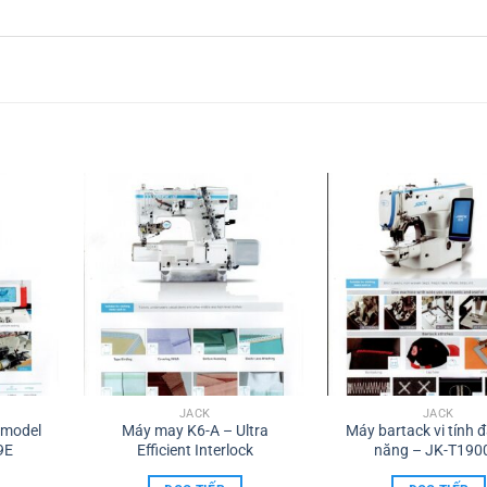
JACK
JACK
 model
Máy may K6-A – Ultra
Máy bartack vi tính 
9E
Efficient Interlock
năng – JK-T190