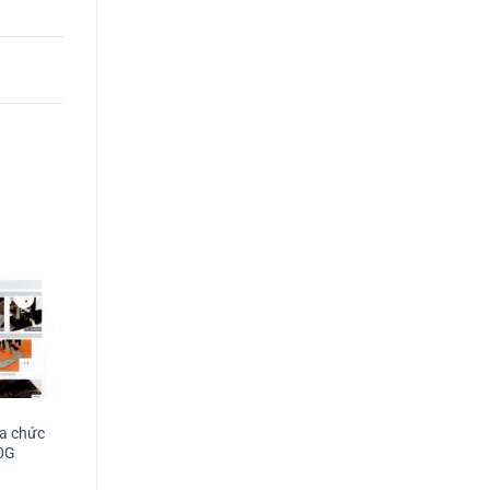
đa chức
0G