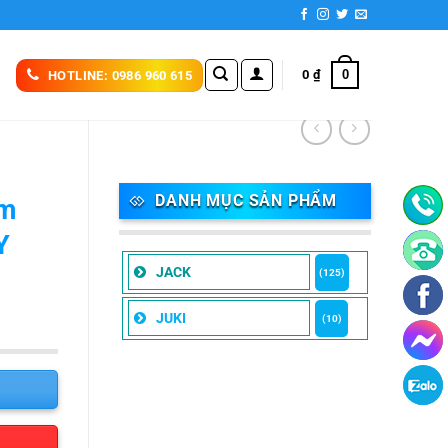
0
0
₫
HOTLINE: 0986 960 615
DANH MỤC SẢN PHẨM
im
Y
JACK
(125)
JUKI
(10)