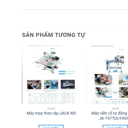
SẢN PHẨM TƯƠNG TỰ
JACK
JACK
êu tốc –
Máy may theo rập JACK M5
Máy viền cổ tự động
JK-797TDI/FR0