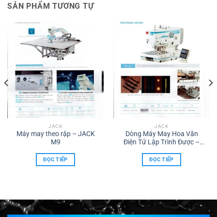
SẢN PHẨM TƯƠNG TỰ
JACK
JACK
Máy may theo rập – JACK
Dòng Máy May Hoa Văn
M9
Điện Tử Lập Trình Được –
JK-T9820G
ĐỌC TIẾP
ĐỌC TIẾP